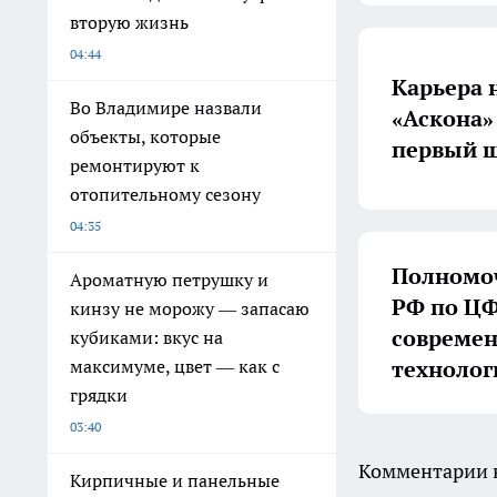
вторую жизнь
04:44
Карьера 
Во Владимире назвали
«Аскона»
объекты, которые
первый ш
ремонтируют к
отопительному сезону
04:35
Полномоч
Ароматную петрушку и
РФ по ЦФ
кинзу не морожу — запасаю
совреме
кубиками: вкус на
технолог
максимуме, цвет — как с
грядки
03:40
Комментарии н
Кирпичные и панельные