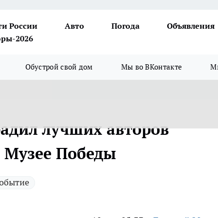
ти России
Авто
Погода
Объявления
ры-2026
Обустрой свой дом
Мы во ВКонтакте
М
радил лучших авторов
в Музее Победы
обытие