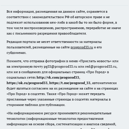
Вся информация, размещенная на данном сайте, охраняется в
соответствии с законодательством РФ об авторском праве и не
подлежит использованию кем-либо в какой бы то ни было форме, в
том числе воспроизведению, распространению, переработке не иначе
как с письменного разрешения правообладателя.
Редакция портала не несет ответственности за материалы
пользователей, размещенные на сайте
progorod33.ru
и его
субдоменах.
Помните, что отправка фотографии в меню «Прислать новость» или
на электронную почту pg33@progorod33.ru или red@progorod33.ru,
или же в сообщениях для официальных страниц «Про Город» в
социальных сетях
http://vk.com/progorod33
,
https://ok.ru/progorod33
,
https://t.me/progorod_33
, автоматически
будет являться согласием на их размещение на сайте и на страницах
«Про Город» в соцсетях. Также «Про Город» может передать
присланные через указанные страницы в соцсетях материалы в
сторонние паблики для публикации.
«На информационном ресурсе применяются рекомендательные
технологии (информационные технологии предоставления
информации на основе сбора, систематизации и анализа сведений,