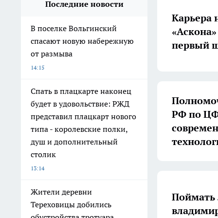
Последние новости
Карьера 
В поселке Вольгинский
«Аскона»
спасают новую набережную
первый ш
от размыва
14:15
Спать в плацкарте наконец
Полномоч
будет в удовольствие: РЖД
РФ по ЦФ
представил плацкарт нового
совреме
типа - королевские полки,
технолог
душ и дополнительный
столик
13:14
Жители деревни
Поймать 
Тереховицы добились
владимир
обустройства тротуара