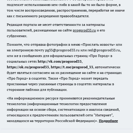
подлежит использованию кем-либо в какой бы то ни было форме, в
том числе воспроизведению, распространению, переработке не иначе
как с письменного разрешения правообладателя.
Редакция портала не несет ответственности за материалы
пользователей, размещенные на сайте
progorod33.ru
и его
субдоменах.
Помните, что отправка фотографии в меню «Прислать новость» или
на электронную почту pg33@progorod33.ru или red@progorod33.ru,
или же в сообщениях для официальных страниц «Про Город» в
социальных сетях
http://vk.com/progorod33
,
https://ok.ru/progorod33
,
https://t.me/progorod_33
, автоматически
будет являться согласием на их размещение на сайте и на страницах
«Про Город» в соцсетях. Также «Про Город» может передать
присланные через указанные страницы в соцсетях материалы в
сторонние паблики для публикации.
«На информационном ресурсе применяются рекомендательные
технологии (информационные технологии предоставления
информации на основе сбора, систематизации и анализа сведений,
относящихся к предпочтениям пользователей сети "Интернет",
находящихся на территории Российской Федерации)».
Подробнее