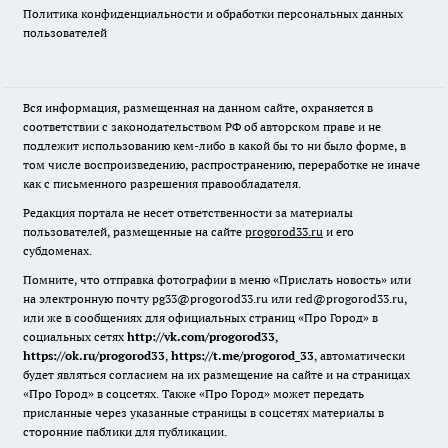
Политика конфиденциальности и обработки персональных данных
пользователей
Вся информация, размещенная на данном сайте, охраняется в
соответствии с законодательством РФ об авторском праве и не
подлежит использованию кем-либо в какой бы то ни было форме, в
том числе воспроизведению, распространению, переработке не иначе
как с письменного разрешения правообладателя.
Редакция портала не несет ответственности за материалы
пользователей, размещенные на сайте
progorod33.ru
и его
субдоменах.
Помните, что отправка фотографии в меню «Прислать новость» или
на электронную почту pg33@progorod33.ru или red@progorod33.ru,
или же в сообщениях для официальных страниц «Про Город» в
социальных сетях
http://vk.com/progorod33
,
https://ok.ru/progorod33
,
https://t.me/progorod_33
, автоматически
будет являться согласием на их размещение на сайте и на страницах
«Про Город» в соцсетях. Также «Про Город» может передать
присланные через указанные страницы в соцсетях материалы в
сторонние паблики для публикации.