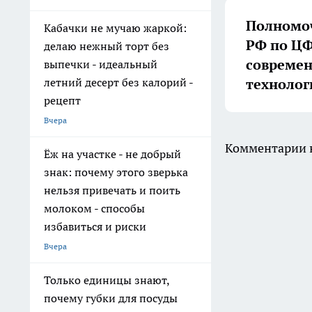
Полномоч
Кабачки не мучаю жаркой:
РФ по ЦФ
делаю нежный торт без
совреме
выпечки - идеальный
технолог
летний десерт без калорий -
рецепт
Вчера
Комментарии н
Ёж на участке - не добрый
знак: почему этого зверька
нельзя привечать и поить
молоком - способы
избавиться и риски
Вчера
Только единицы знают,
почему губки для посуды