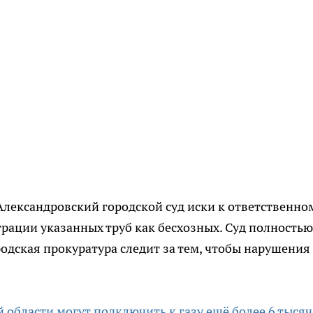
Александровский городской суд иски к ответственно
трации указанных труб как бесхозных. Суд полностью
родская прокуратура следит за тем, чтобы нарушения
 области могут подключить к газу ещё более 6 тысяч