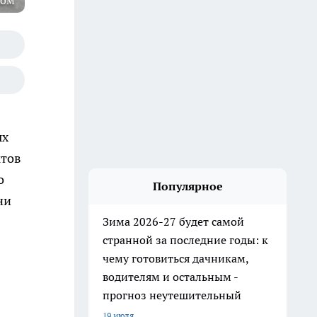
ром
ых
ктов
о
Популярное
ни
Зима 2026-27 будет самой
странной за последние годы: к
чему готовиться дачникам,
водителям и остальным -
прогноз неутешительный
19 июля