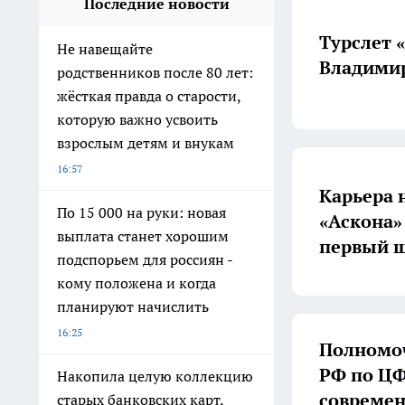
Последние новости
Турслет 
Не навещайте
Владимир
родственников после 80 лет:
жёсткая правда о старости,
которую важно усвоить
взрослым детям и внукам
16:57
Карьера 
По 15 000 на руки: новая
«Аскона»
выплата станет хорошим
первый ш
подспорьем для россиян -
кому положена и когда
планируют начислить
16:25
Полномоч
РФ по ЦФ
Накопила целую коллекцию
совреме
старых банковских карт,