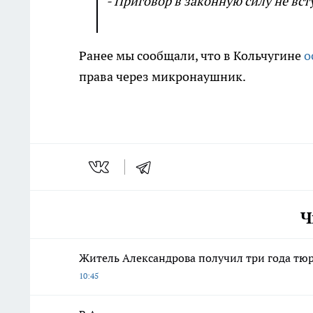
- Приговор в законную силу не вст
Ранее мы сообщали, что в Кольчугине
о
права через микронаушник.
Ч
Житель Александрова получил три года тю
10:45