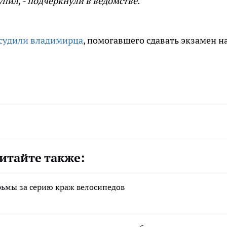
упил, - подчеркнули в ведомстве.
судили владимирца
, помогавшего сдавать экзамен н
итайте также:
рьмы за серию краж велосипедов