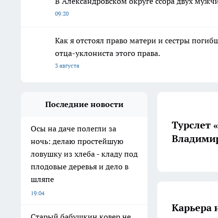
В Александровском округе ссора двух мужчи
09:20
Как я отстоял право матери и сестры пог
отца-уклониста этого права.
3 августа
Последние новости
Турслет 
Осы на даче полегли за
Владимир
ночь: делаю простейшую
ловушку из хлеба - кладу под
плодовые деревья и дело в
шляпе
19:04
Карьера 
Старый бабушкин ковер не