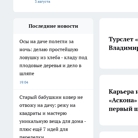
3 августа
Последние новости
Турслет 
Осы на даче полегли за
Владимир
ночь: делаю простейшую
ловушку из хлеба - кладу под
плодовые деревья и дело в
шляпе
19:04
Карьера 
Старый бабушкин ковер не
«Аскона»
отвожу на дачу: режу на
первый ш
квадраты и мастерю
уникальную вещь для дома -
плюс ещё 7 идей для
переделки