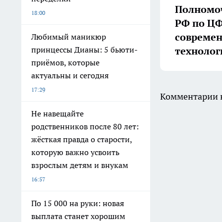
Полномоч
18:00
РФ по ЦФ
совреме
Любимый маникюр
технолог
принцессы Дианы: 5 бьюти-
приёмов, которые
актуальны и сегодня
17:29
Комментарии н
Не навещайте
родственников после 80 лет:
жёсткая правда о старости,
которую важно усвоить
взрослым детям и внукам
16:57
По 15 000 на руки: новая
выплата станет хорошим