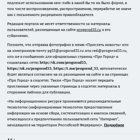
подлежит использованию кем-либо в какой бы то ни было форме, в
том числе воспроизведению, распространению, переработке не иначе
как с письменного разрешения правообладателя.
Редакция портала не несет ответственности за материалы
пользователей, размещенные на сайте
progorod33.ru
и его
субдоменах.
Помните, что отправка фотографии в меню «Прислать новость» или
на электронную почту pg33@progorod33.ru или red@progorod33.ru,
или же в сообщениях для официальных страниц «Про Город» в
социальных сетях
http://vk.com/progorod33
,
https://ok.ru/progorod33
,
https://t.me/progorod_33
, автоматически
будет являться согласием на их размещение на сайте и на страницах
«Про Город» в соцсетях. Также «Про Город» может передать
присланные через указанные страницы в соцсетях материалы в
сторонние паблики для публикации.
«На информационном ресурсе применяются рекомендательные
технологии (информационные технологии предоставления
информации на основе сбора, систематизации и анализа сведений,
относящихся к предпочтениям пользователей сети "Интернет",
находящихся на территории Российской Федерации)».
Подробнее