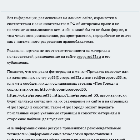
Вся информация, размещенная на данном сайте, охраняется в
соответствии с законодательством РФ об авторском праве и не
подлежит использованию кем-либо в какой бы то ни было форме, в
том числе воспроизведению, распространению, переработке не иначе
как с письменного разрешения правообладателя.
Редакция портала не несет ответственности за материалы
пользователей, размещенные на сайте
progorod33.ru
и его
субдоменах.
Помните, что отправка фотографии в меню «Прислать новость» или
на электронную почту pg33@progorod33.ru или red@progorod33.ru,
или же в сообщениях для официальных страниц «Про Город» в
социальных сетях
http://vk.com/progorod33
,
https://ok.ru/progorod33
,
https://t.me/progorod_33
, автоматически
будет являться согласием на их размещение на сайте и на страницах
«Про Город» в соцсетях. Также «Про Город» может передать
присланные через указанные страницы в соцсетях материалы в
сторонние паблики для публикации.
«На информационном ресурсе применяются рекомендательные
технологии (информационные технологии предоставления
информации на основе сбора, систематизации и анализа сведений,