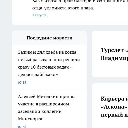
Как я отстоял право матери и сестры пог
отца-уклониста этого права.
3 августа
Последние новости
Турслет 
Зажимы для хлеба никогда
Владимир
не выбрасываю: они решили
сразу 10 бытовых задач -
делюсь лайфхаком
07:55
Алексей Метелкин принял
Карьера 
участие в расширенном
«Аскона»
заседании коллегии
первый ш
Минспорта
07:36