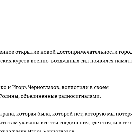
нное открытие новой достопримечательности город
ских курсов военно-воздушных сил появился памя
ко и Игорь Черноглазов, воплотили в своем
Родины, объединенные радиосигналами.
трана, которая была, которой нет, которую мы потер
 что там указаны все эти соединения, где стояли вот э
ет задумку Игорь Черноглазов.