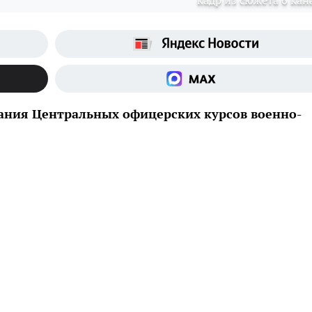
кадр из сюжета 6 кан
ания Центральных офицерских курсов военно-