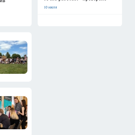
шив
10 июля