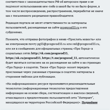
соответствии с законодательством РФ об авторском праве и не
подлежит использованию кем-либо в какой бы то ни было форме, в
том числе воспроизведению, распространению, переработке не иначе
как с письменного разрешения правообладателя.
Редакция портала не несет ответственности за материалы
пользователей, размещенные на сайте
progorod33.ru
и его
субдоменах.
Помните, что отправка фотографии в меню «Прислать новость» или
на электронную почту pg33@progorod33.ru или red@progorod33.ru,
или же в сообщениях для официальных страниц «Про Город» в
социальных сетях
http://vk.com/progorod33
,
https://ok.ru/progorod33
,
https://t.me/progorod_33
, автоматически
будет являться согласием на их размещение на сайте и на страницах
«Про Город» в соцсетях. Также «Про Город» может передать
присланные через указанные страницы в соцсетях материалы в
сторонние паблики для публикации.
«На информационном ресурсе применяются рекомендательные
технологии (информационные технологии предоставления
информации на основе сбора, систематизации и анализа сведений,
относящихся к предпочтениям пользователей сети "Интернет",
находящихся на территории Российской Федерации)».
Подробнее