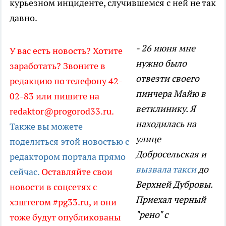
курьезном инциденте, случившемся с ней не так
давно.
- 26 июня мне
У вас есть новость? Хотите
нужно было
заработать? Звоните в
отвезти своего
редакцию по телефону 42-
пинчера Майю в
02-83 или пишите на
ветклинику. Я
redaktor@progorod33.ru.
находилась на
Также вы можете
улице
поделиться этой новостью с
Добросельская и
редактором портала прямо
вызвала такси
до
сейчас.
Оставляйте свои
Верхней Дубровы.
новости в соцсетях с
Приехал черный
хэштегом #pg33.ru, и они
"рено" с
тоже будут опубликованы