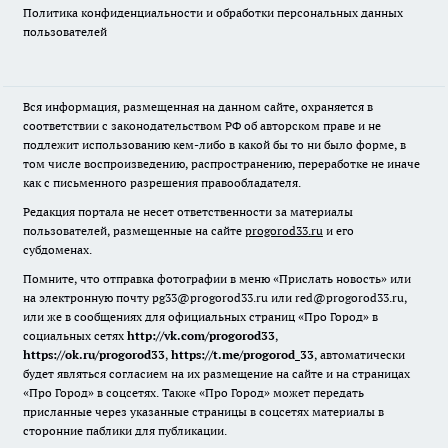
Политика конфиденциальности и обработки персональных данных
пользователей
Вся информация, размещенная на данном сайте, охраняется в
соответствии с законодательством РФ об авторском праве и не
подлежит использованию кем-либо в какой бы то ни было форме, в
том числе воспроизведению, распространению, переработке не иначе
как с письменного разрешения правообладателя.
Редакция портала не несет ответственности за материалы
пользователей, размещенные на сайте
progorod33.ru
и его
субдоменах.
Помните, что отправка фотографии в меню «Прислать новость» или
на электронную почту pg33@progorod33.ru или red@progorod33.ru,
или же в сообщениях для официальных страниц «Про Город» в
социальных сетях
http://vk.com/progorod33
,
https://ok.ru/progorod33
,
https://t.me/progorod_33
, автоматически
будет являться согласием на их размещение на сайте и на страницах
«Про Город» в соцсетях. Также «Про Город» может передать
присланные через указанные страницы в соцсетях материалы в
сторонние паблики для публикации.