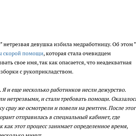
" нетрезвая девушка избила медработницу. Об этом 
ы скорой помощи
, которая стала очевидцем
ать свое имя, так как опасается, что неадекватная
азборки с рукоприкладством.
. Я и еще несколько работников несли дежурство.
и нетрезвыми, и стали требовать помощи. Оказалось
у срау же осмотрели и повели на рентген. После это
орант отправилась в специальный кабинет, где
к как этот процесс занимает определенное время,
есколько минут.