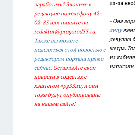
из-за нео
заработать? Звоните в
редакцию по телефону 42-
- Она вор
02-83 или пишите на
лицу
женщи
redaktor@progorod33.ru.
девушка б
Также вы можете
метра. То
поделиться этой новостью с
из кабине
редактором портала прямо
написали 
сейчас.
Оставляйте свои
новости в соцсетях с
хэштегом #pg33.ru, и они
тоже будут опубликованы
на нашем сайте!