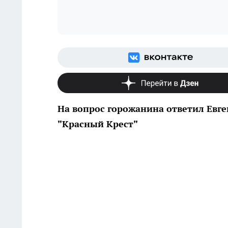
На вопрос горожанина ответил Евг
"Красный Крест"