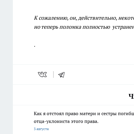
К сожалению, он, действительно, неко
но теперь поломка полностью устранен
.
Ч
Как я отстоял право матери и сестры пог
отца-уклониста этого права.
3 августа