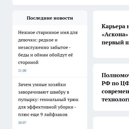
Последние новости
Карьера 
Нежное старинное имя для
«Аскона»
девочки: редкое и
первый ш
незаслуженно забытое -
беды и обман обойдут её
стороной
21:00
Полномоч
РФ по ЦФ
Зачем умные хозяйки
совреме
заворачивают швабру в
технолог
пупырку: гениальный трюк
для эффективной уборки -
плюс еще 9 лайфхаков
20:07