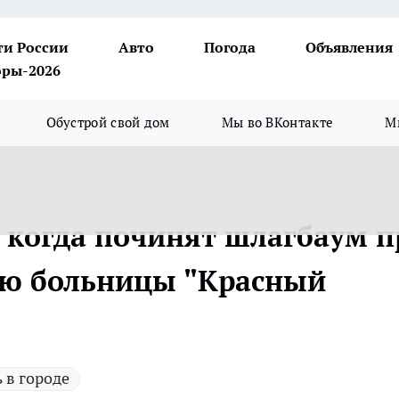
ти России
Авто
Погода
Объявления
ры-2026
Обустрой свой дом
Мы во ВКонтакте
М
 когда починят шлагбаум п
ию больницы "Красный
 в городе