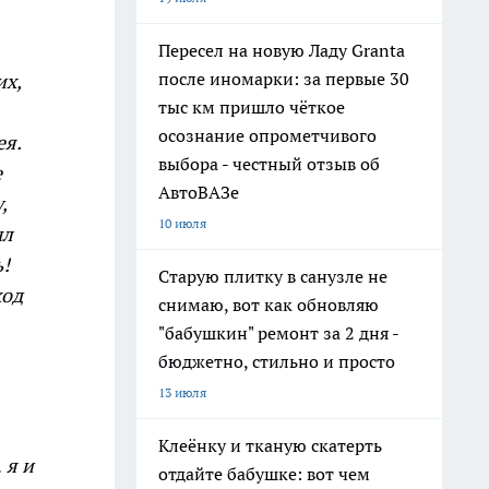
Пересел на новую Ладу Granta
после иномарки: за первые 30
их,
тыс км пришло чёткое
осознание опрометчивого
ея.
выбора - честный отзыв об
е
АвтоВАЗе
,
10 июля
ыл
ь!
Старую плитку в санузле не
ход
снимаю, вот как обновляю
"бабушкин" ремонт за 2 дня -
бюджетно, стильно и просто
13 июля
Клеёнку и тканую скатерть
,
я и
отдайте бабушке: вот чем