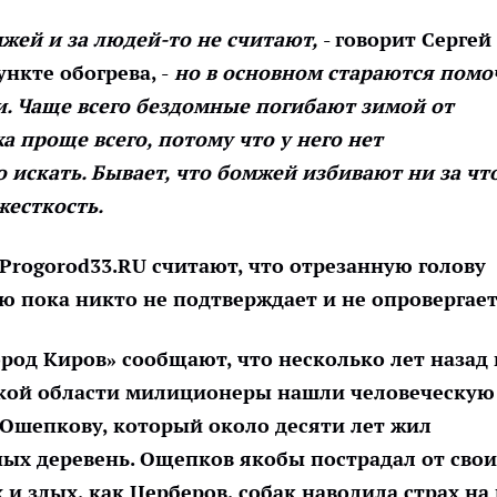
мжей
и за людей-то не считают,
- говорит Сергей
кте обогрева, -
но в основном стараются помо
и. Чаще всего бездомные погибают зимой от
а проще всего, потому что у него нет
о искать. Бывает, что бомжей избивают ни за что
есткость.
Progorod33.RU считают, что отрезанную голову
ю пока никто не подтверждает и не опровергает
ород Киров» сообщают, что несколько лет назад 
ской области милиционеры нашли человеческую
 Ошепкову, который около десяти лет жил
ых деревень. Ощепков якобы пострадал от свои
х и злых, как Церберов, собак наводила страх на