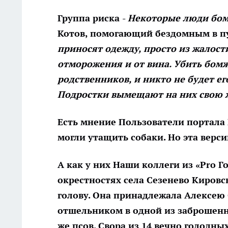
Группа риска
-
Некоторые люди бо
Котов, помогающий бездомным в пун
приносят одежду, просто из жалост
отморожения и от вина. Убить бомж
родственников, и никто не будет ег
Подростки вымещают на них свою ж
Есть мнение
Пользователи портала 
могли утащить собаки. Но эта верси
А как у них
Наши коллеги из «Pro Г
окрестностях села Сезенево Киров
голову. Она принадлежала Алексею
отшельником в одной из заброшенн
же псов. Свора из 14 вечно голодны