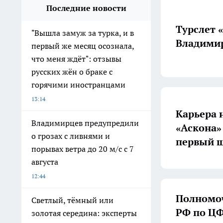
Последние новости
Турслет 
"Вышла замуж за турка, и в
Владимир
первый же месяц осознала,
что меня ждёт": отзывы
русских жён о браке с
горячими иностранцами
13:14
Карьера 
Владимирцев предупредили
«Аскона»
о грозах с ливнями и
первый ш
порывах ветра до 20 м/с с 7
августа
12:44
Полномоч
Светлый, тёмный или
РФ по ЦФ
золотая середина: эксперты