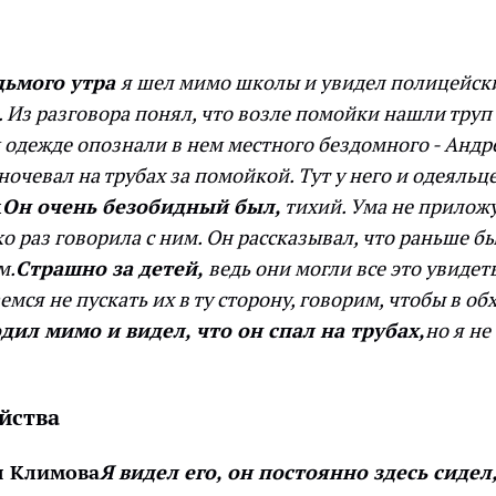
дьмого утра
я шел мимо школы и увидел полицейск
. Из разговора понял, что возле помойки нашли труп
 одежде опознали в нем местного бездомного - Андр
очевал на трубах за помойкой. Тут у него и одеяльц
л
Он очень безобидный был,
тихий. Ума не приложу
о раз говорила с ним. Он рассказывал, что раньше б
м.
Страшно за детей,
ведь они могли все это увидет
емся не пускать их в ту сторону, говорим, чтобы в об
дил мимо и видел, что он спал на трубах,
но я не
йства
я Климова
Я видел его, он постоянно здесь сидел