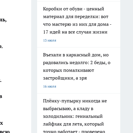
Коробки от обуви - ценный
материал для переделки: вот
чь,
что мастерю из них для дома -
17 идей на все случаи жизни
13 июля
.
Въехали в каркасный дом, но
радовались недолго: 2 беды, о
которых помалкивают
застройщики, а зря
.
16 июля
в
Плёнку-пупырку никогда не
выбрасываю, а кладу в
холодильник: гениальный
х
лайфхак для лета, который
 всю
точно работает - проверено