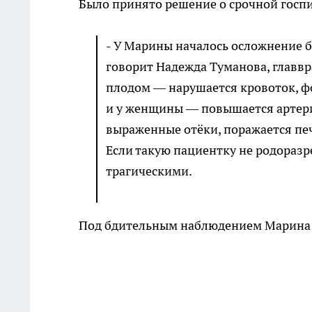
Было принято решение о срочной госп
- У Марины началось осложнение б
говорит Надежда Туманова, главвр
плодом — нарушается кровоток, ф
и у женщины — повышается артериа
выраженные отёки, поражается печ
Если такую пациентку не родоразр
трагическими.
Под бдительным наблюдением Марина п