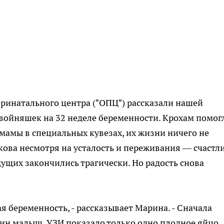
ринатального центра ("ОПЦ") рассказали нашей
войняшек на 32 неделе беременности. Крохам помог
 мамы в специальных кувезах, их жизни ничего не
ва несмотря на усталость и переживания — счастли
дущих закончились трагически. Но радость снова
я беременность, - рассказывает Марина. - Сначала
один малыш, УЗИ показало только одно плодное яйцо,