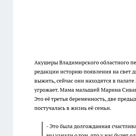
Акушеры Владимирского областного пе
редакции историю появления на свет д
выжить, сейчас они находятся в палате
угрожает. Мама малышей Марина Сивако
Это её третья беременность, две преды
постучалась в жизнь её семьи.
- Это была долгожданная счастлива
мы узнали о том, что у нас будет 