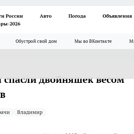
ти России
Авто
Погода
Объявления
ры-2026
Обустрой свой дом
Мы во ВКонтакте
М
 спасли двойняшек весом
в
рачи
Владимир