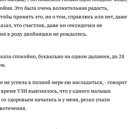
двойня. Это была очень волнительная радость,
обы принять это, но о том, справлюсь или нет, даже
азал, что счастлив, даже ни секундочки не
меня в роду двойняшки не рождались.
ала спокойно, буквально на одном дыхании, до 28
ем.
же не успела в полной мере ею насладиться, - говорит
о время УЗИ выяснилось, что у одного малыша
со здоровьем начались и у меня, резко упали
овотечения.