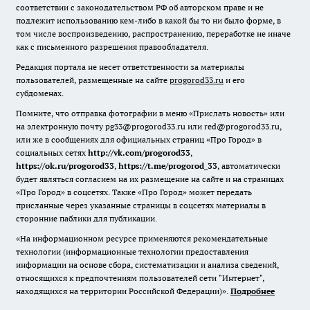
соответствии с законодательством РФ об авторском праве и не
подлежит использованию кем-либо в какой бы то ни было форме, в
том числе воспроизведению, распространению, переработке не иначе
как с письменного разрешения правообладателя.
Редакция портала не несет ответственности за материалы
пользователей, размещенные на сайте
progorod33.ru
и его
субдоменах.
Помните, что отправка фотографии в меню «Прислать новость» или
на электронную почту pg33@progorod33.ru или red@progorod33.ru,
или же в сообщениях для официальных страниц «Про Город» в
социальных сетях
http://vk.com/progorod33
,
https://ok.ru/progorod33
,
https://t.me/progorod_33
, автоматически
будет являться согласием на их размещение на сайте и на страницах
«Про Город» в соцсетях. Также «Про Город» может передать
присланные через указанные страницы в соцсетях материалы в
сторонние паблики для публикации.
«На информационном ресурсе применяются рекомендательные
технологии (информационные технологии предоставления
информации на основе сбора, систематизации и анализа сведений,
относящихся к предпочтениям пользователей сети "Интернет",
находящихся на территории Российской Федерации)».
Подробнее