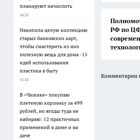
планируют начислить
16:25
Полномоч
РФ по ЦФ
Накопила целую коллекцию
совреме
старых банковских карт,
технолог
чтобы смастерить из них
полезную вещь для дома -15
идей использования
пластика в быту
Комментарии н
15:53
В «Чижике» покупаю
плетеную корзинку за 499
рублей, но ягоды туда не
набираю: 12 практичных
применений в доме и на
даче