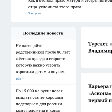
Как я отстоял право матери и сестры пог
отца-уклониста этого права.
3 августа
Последние новости
Турслет 
Не навещайте
Владимир
родственников после 80 лет:
жёсткая правда о старости,
которую важно усвоить
взрослым детям и внукам
16:57
Карьера 
По 15 000 на руки: новая
«Аскона»
выплата станет хорошим
первый ш
подспорьем для россиян -
кому положена и когда