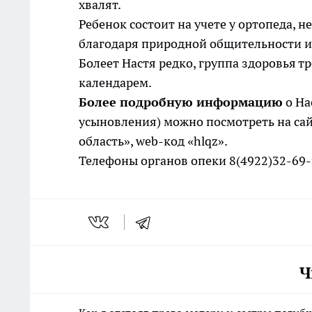
хвалят.
Ребенок состоит на учете у ортопеда, н
благодаря природной общительности и о
Болеет Настя редко, группа здоровья 
календарем.
Более подробную информацию
о На
усыновления) можно посмотреть на са
область»,
w
eb-код «
hlqz
».
Телефоны органов опеки 8(4922)32-69
Ч