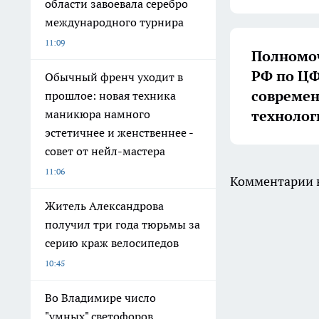
области завоевала серебро
международного турнира
11:09
Полномоч
РФ по ЦФ
Обычный френч уходит в
совреме
прошлое: новая техника
технолог
маникюра намного
эстетичнее и женственнее -
совет от нейл-мастера
11:06
Комментарии н
Житель Александрова
получил три года тюрьмы за
серию краж велосипедов
10:45
Во Владимире число
"умных" светофоров