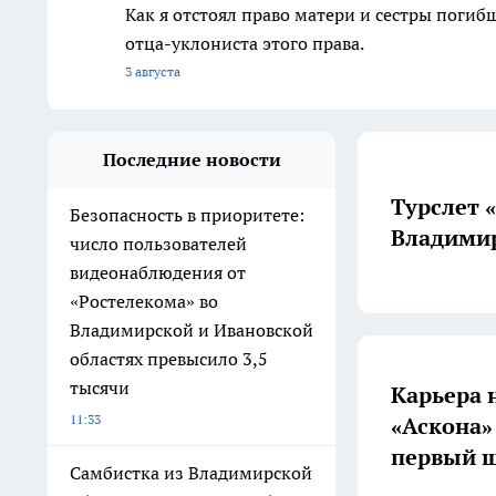
Как я отстоял право матери и сестры пог
отца-уклониста этого права.
3 августа
Последние новости
Турслет 
Безопасность в приоритете:
Владимир
число пользователей
видеонаблюдения от
«Ростелекома» во
Владимирской и Ивановской
областях превысило 3,5
тысячи
Карьера 
11:33
«Аскона»
первый ш
Самбистка из Владимирской