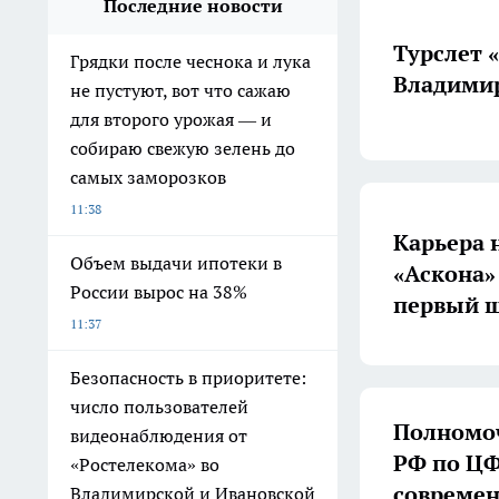
Последние новости
Турслет 
Грядки после чеснока и лука
Владимир
не пустуют, вот что сажаю
для второго урожая — и
собираю свежую зелень до
самых заморозков
11:38
Карьера 
Объем выдачи ипотеки в
«Аскона»
России вырос на 38%
первый ш
11:37
Безопасность в приоритете:
число пользователей
Полномоч
видеонаблюдения от
РФ по ЦФ
«Ростелекома» во
совреме
Владимирской и Ивановской