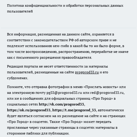
Политика конфиденциальности и обработки персональных данных
пользователей
Вся информация, размещенная на данном сайте, охраняется в
соответствии с законодательством РФ об авторском праве и не
подлежит использованию кем-либо в какой бы то ни было форме, в
том числе воспроизведению, распространению, переработке не иначе
как с письменного разрешения правообладателя.
Редакция портала не несет ответственности за материалы
пользователей, размещенные на сайте
progorod33.ru
и его
субдоменах.
Помните, что отправка фотографии в меню «Прислать новость» или
на электронную почту pg33@progorod33.ru или red@progorod33.ru,
или же в сообщениях для официальных страниц «Про Город» в
социальных сетях
http://vk.com/progorod33
,
https://ok.ru/progorod33
,
https://t.me/progorod_33
, автоматически
будет являться согласием на их размещение на сайте и на страницах
«Про Город» в соцсетях. Также «Про Город» может передать
присланные через указанные страницы в соцсетях материалы в
сторонние паблики для публикации.