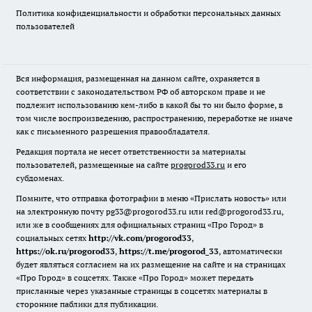
Политика конфиденциальности и обработки персональных данных
пользователей
Вся информация, размещенная на данном сайте, охраняется в
соответствии с законодательством РФ об авторском праве и не
подлежит использованию кем-либо в какой бы то ни было форме, в
том числе воспроизведению, распространению, переработке не иначе
как с письменного разрешения правообладателя.
Редакция портала не несет ответственности за материалы
пользователей, размещенные на сайте
progorod33.ru
и его
субдоменах.
Помните, что отправка фотографии в меню «Прислать новость» или
на электронную почту pg33@progorod33.ru или red@progorod33.ru,
или же в сообщениях для официальных страниц «Про Город» в
социальных сетях
http://vk.com/progorod33
,
https://ok.ru/progorod33
,
https://t.me/progorod_33
, автоматически
будет являться согласием на их размещение на сайте и на страницах
«Про Город» в соцсетях. Также «Про Город» может передать
присланные через указанные страницы в соцсетях материалы в
сторонние паблики для публикации.