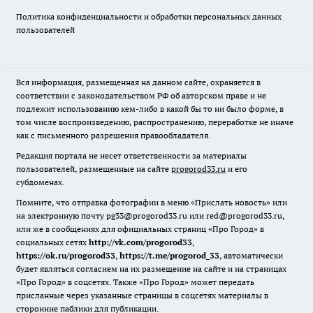
Политика конфиденциальности и обработки персональных данных
пользователей
Вся информация, размещенная на данном сайте, охраняется в
соответствии с законодательством РФ об авторском праве и не
подлежит использованию кем-либо в какой бы то ни было форме, в
том числе воспроизведению, распространению, переработке не иначе
как с письменного разрешения правообладателя.
Редакция портала не несет ответственности за материалы
пользователей, размещенные на сайте
progorod33.ru
и его
субдоменах.
Помните, что отправка фотографии в меню «Прислать новость» или
на электронную почту pg33@progorod33.ru или red@progorod33.ru,
или же в сообщениях для официальных страниц «Про Город» в
социальных сетях
http://vk.com/progorod33
,
https://ok.ru/progorod33
,
https://t.me/progorod_33
, автоматически
будет являться согласием на их размещение на сайте и на страницах
«Про Город» в соцсетях. Также «Про Город» может передать
присланные через указанные страницы в соцсетях материалы в
сторонние паблики для публикации.