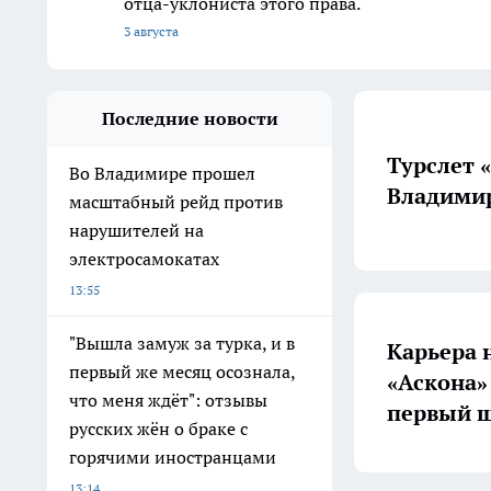
отца-уклониста этого права.
3 августа
Последние новости
Турслет 
Во Владимире прошел
Владимир
масштабный рейд против
нарушителей на
электросамокатах
13:55
"Вышла замуж за турка, и в
Карьера 
первый же месяц осознала,
«Аскона»
что меня ждёт": отзывы
первый ш
русских жён о браке с
горячими иностранцами
13:14