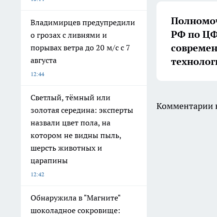
Полномоч
Владимирцев предупредили
РФ по ЦФ
о грозах с ливнями и
совреме
порывах ветра до 20 м/с с 7
технолог
августа
12:44
Светлый, тёмный или
Комментарии н
золотая середина: эксперты
назвали цвет пола, на
котором не видны пыль,
шерсть животных и
царапины
12:42
Обнаружила в "Магните"
шоколадное сокровище: