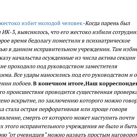
жестоко избит молодой человек
-Когда парень был
 ИК-3, выяснилось, что его жестоко избили сотрудни
орое время бедолагу поместили в психиатрическое
тью в данном исправительном учреждении. Там изби
азу начальства осужденные из числа актива секции
ие проходило под руководством заместителя
има. Все удары наносились под его руководством и 
ении побоев.
В конечном итоге,
Наш корреспонде
ого происшествия проводится существенная проверка
ено вскрытие, по заключению которого можно говор
а стала острая перфоративная или проще говоря
явление, смерть от которого может наступить почти
ах этого исправительного учреждения не было и быть
ию "от очевидцев" можно назвать простым наговоро