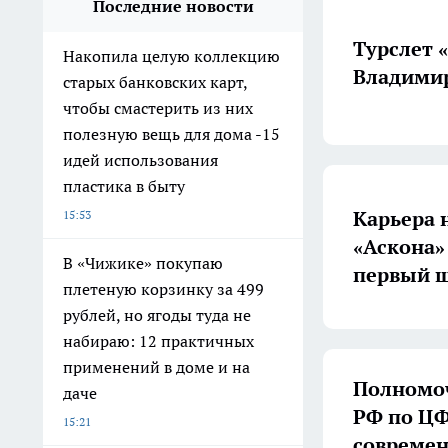
Последние новости
Турслет 
Накопила целую коллекцию
Владимир
старых банковских карт,
чтобы смастерить из них
полезную вещь для дома -15
идей использования
пластика в быту
Карьера 
15:53
«Аскона»
В «Чижике» покупаю
первый ш
плетеную корзинку за 499
рублей, но ягоды туда не
набираю: 12 практичных
применений в доме и на
Полномоч
даче
РФ по ЦФ
15:21
совреме