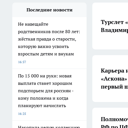
Последние новости
Турслет 
Не навещайте
Владимир
родственников после 80 лет:
жёсткая правда о старости,
которую важно усвоить
взрослым детям и внукам
16:57
Карьера 
По 15 000 на руки: новая
«Аскона»
выплата станет хорошим
первый ш
подспорьем для россиян -
кому положена и когда
планируют начислить
16:25
Полномоч
РФ по ЦФ
Накопила целую коллекцию