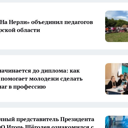
«На Нерли» объединил педагогов
ской области
начинается до диплома: как
 помогает молодежи сделать
аг в профессию
ный представитель Президента
О Игорь Щёголев ознакомился с