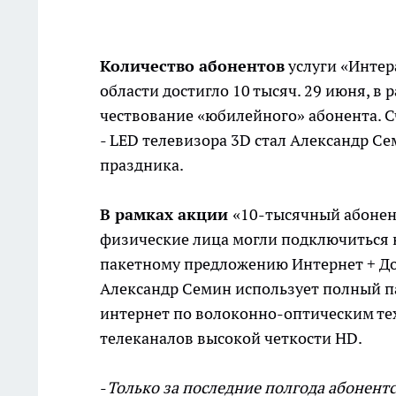
Количество абонентов
услуги «Интер
области достигло 10 тысяч. 29 июня, в
чествование «юбилейного» абонента. 
-
LED
телевизора 3
D
стал Александр Се
праздника.
В рамках акции
«10-тысячный абонент
физические лица могли подключиться 
пакетному предложению Интернет + До
Александр Семин использует полный п
интернет по волоконно-оптическим те
телеканалов высокой четкости
HD
.
-
Только за последние полгода абонент