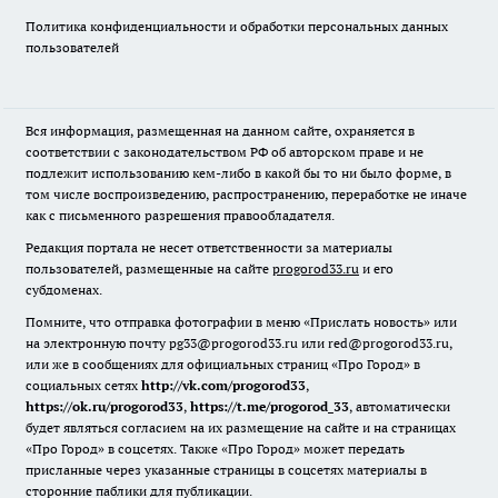
Политика конфиденциальности и обработки персональных данных
пользователей
Вся информация, размещенная на данном сайте, охраняется в
соответствии с законодательством РФ об авторском праве и не
подлежит использованию кем-либо в какой бы то ни было форме, в
том числе воспроизведению, распространению, переработке не иначе
как с письменного разрешения правообладателя.
Редакция портала не несет ответственности за материалы
пользователей, размещенные на сайте
progorod33.ru
и его
субдоменах.
Помните, что отправка фотографии в меню «Прислать новость» или
на электронную почту pg33@progorod33.ru или red@progorod33.ru,
или же в сообщениях для официальных страниц «Про Город» в
социальных сетях
http://vk.com/progorod33
,
https://ok.ru/progorod33
,
https://t.me/progorod_33
, автоматически
будет являться согласием на их размещение на сайте и на страницах
«Про Город» в соцсетях. Также «Про Город» может передать
присланные через указанные страницы в соцсетях материалы в
сторонние паблики для публикации.