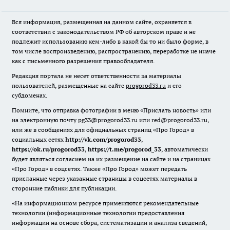
Вся информация, размещенная на данном сайте, охраняется в
соответствии с законодательством РФ об авторском праве и не
подлежит использованию кем-либо в какой бы то ни было форме, в
том числе воспроизведению, распространению, переработке не иначе
как с письменного разрешения правообладателя.
Редакция портала не несет ответственности за материалы
пользователей, размещенные на сайте
progorod33.ru
и его
субдоменах.
Помните, что отправка фотографии в меню «Прислать новость» или
на электронную почту pg33@progorod33.ru или red@progorod33.ru,
или же в сообщениях для официальных страниц «Про Город» в
социальных сетях
http://vk.com/progorod33
,
https://ok.ru/progorod33
,
https://t.me/progorod_33
, автоматически
будет являться согласием на их размещение на сайте и на страницах
«Про Город» в соцсетях. Также «Про Город» может передать
присланные через указанные страницы в соцсетях материалы в
сторонние паблики для публикации.
«На информационном ресурсе применяются рекомендательные
технологии (информационные технологии предоставления
информации на основе сбора, систематизации и анализа сведений,