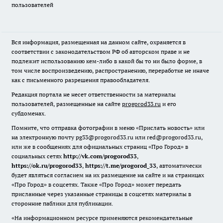
пользователей
Вся информация, размещенная на данном сайте, охраняется в
соответствии с законодательством РФ об авторском праве и не
подлежит использованию кем-либо в какой бы то ни было форме, в
том числе воспроизведению, распространению, переработке не иначе
как с письменного разрешения правообладателя.
Редакция портала не несет ответственности за материалы
пользователей, размещенные на сайте
progorod33.ru
и его
субдоменах.
Помните, что отправка фотографии в меню «Прислать новость» или
на электронную почту pg33@progorod33.ru или red@progorod33.ru,
или же в сообщениях для официальных страниц «Про Город» в
социальных сетях
http://vk.com/progorod33
,
https://ok.ru/progorod33
,
https://t.me/progorod_33
, автоматически
будет являться согласием на их размещение на сайте и на страницах
«Про Город» в соцсетях. Также «Про Город» может передать
присланные через указанные страницы в соцсетях материалы в
сторонние паблики для публикации.
«На информационном ресурсе применяются рекомендательные