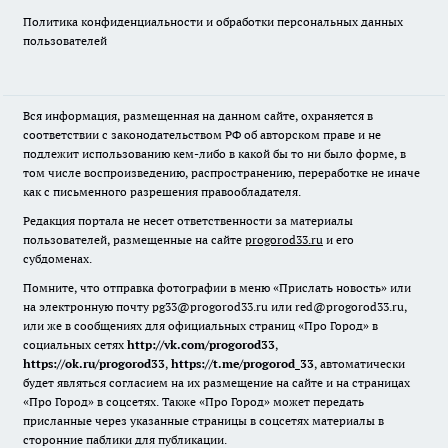
Политика конфиденциальности и обработки персональных данных
пользователей
Вся информация, размещенная на данном сайте, охраняется в
соответствии с законодательством РФ об авторском праве и не
подлежит использованию кем-либо в какой бы то ни было форме, в
том числе воспроизведению, распространению, переработке не иначе
как с письменного разрешения правообладателя.
Редакция портала не несет ответственности за материалы
пользователей, размещенные на сайте
progorod33.ru
и его
субдоменах.
Помните, что отправка фотографии в меню «Прислать новость» или
на электронную почту pg33@progorod33.ru или red@progorod33.ru,
или же в сообщениях для официальных страниц «Про Город» в
социальных сетях
http://vk.com/progorod33
,
https://ok.ru/progorod33
,
https://t.me/progorod_33
, автоматически
будет являться согласием на их размещение на сайте и на страницах
«Про Город» в соцсетях. Также «Про Город» может передать
присланные через указанные страницы в соцсетях материалы в
сторонние паблики для публикации.