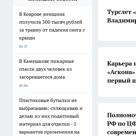
Турслет 
В Коврове женщина
Владимир
получила 300 тысяч рублей
за травму от падения снега с
крыши
05:37
В Камешкове пожарные
Карьера 
спасли двух человек из
«Аскона»
загоревшегося дома
первый ш
05:04
Пластиковые бутылки не
выбрасываю: сплющиваю и
Полномоч
делаю из них податливый
РФ по ЦФ
материал для отделки - 5
совреме
вариантов применения на