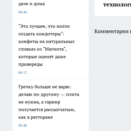
технолог
даче и дома
04:44
"Это лучшее, что могли
Комментарии н
создать кондитеры":
конфеты на натуральных
сливках из "Магнита",
которые оценят даже
привереды
04:12
Гречку больше не варю:
делаю по-другому — плита
не нужна, а гарнир
получается рассыпчатым,
как в ресторане
03:40