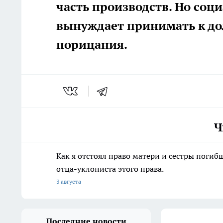
часть производств. Но соц
вынуждает принимать к д
порицания.
Ч
Как я отстоял право матери и сестры пог
отца-уклониста этого права.
3 августа
Последние новости