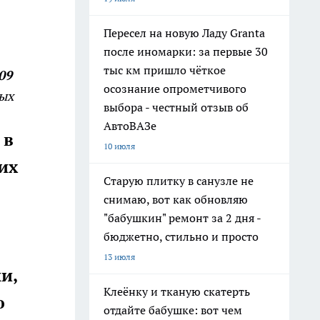
Пересел на новую Ладу Granta
после иномарки: за первые 30
тыс км пришло чёткое
09
осознание опрометчивого
ных
выбора - честный отзыв об
АвтоВАЗе
 в
10 июля
их
Старую плитку в санузле не
снимаю, вот как обновляю
"бабушкин" ремонт за 2 дня -
бюджетно, стильно и просто
13 июля
и,
Клеёнку и тканую скатерть
ю
отдайте бабушке: вот чем