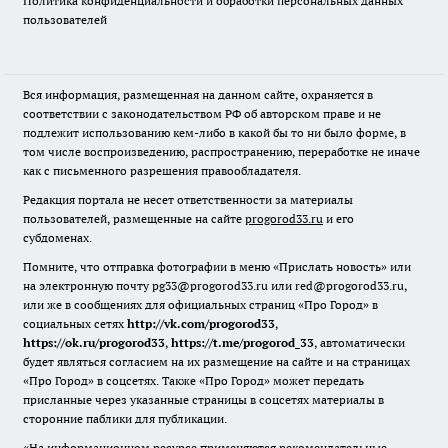
Политика конфиденциальности и обработки персональных данных
пользователей
Вся информация, размещенная на данном сайте, охраняется в
соответствии с законодательством РФ об авторском праве и не
подлежит использованию кем-либо в какой бы то ни было форме, в
том числе воспроизведению, распространению, переработке не иначе
как с письменного разрешения правообладателя.
Редакция портала не несет ответственности за материалы
пользователей, размещенные на сайте
progorod33.ru
и его
субдоменах.
Помните, что отправка фотографии в меню «Прислать новость» или
на электронную почту pg33@progorod33.ru или red@progorod33.ru,
или же в сообщениях для официальных страниц «Про Город» в
социальных сетях
http://vk.com/progorod33
,
https://ok.ru/progorod33
,
https://t.me/progorod_33
, автоматически
будет являться согласием на их размещение на сайте и на страницах
«Про Город» в соцсетях. Также «Про Город» может передать
присланные через указанные страницы в соцсетях материалы в
сторонние паблики для публикации.
«На информационном ресурсе применяются рекомендательные