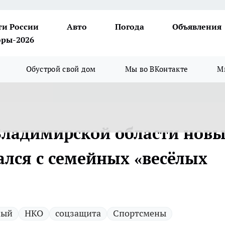
ти России
Авто
Погода
Объявления
ры-2026
Обустрой свой дом
Мы во ВКонтакте
М
Владимирской области нов
ался с семейных «весёлых
ный
НКО
соцзащита
Спортсмены