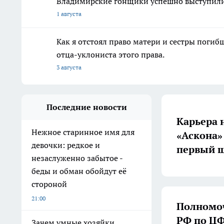
Владимирские гонщики успешно выступили 
1 августа
Как я отстоял право матери и сестры пог
отца-уклониста этого права.
3 августа
Последние новости
Карьера 
Нежное старинное имя для
«Аскона»
девочки: редкое и
первый ш
незаслуженно забытое -
беды и обман обойдут её
стороной
21:00
Полномоч
РФ по ЦФ
Зачем умные хозяйки