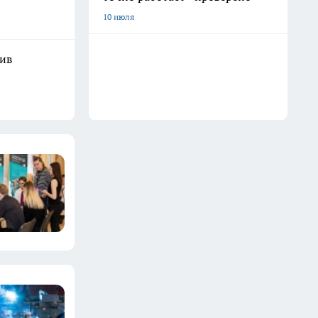
10 июля
шив