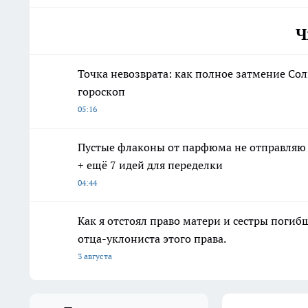
Ч
Точка невозврата: как полное затмение Сол
гороскоп
05:16
Пустые флаконы от парфюма не отправляю в 
+ ещё 7 идей для переделки
04:44
Как я отстоял право матери и сестры пог
отца-уклониста этого права.
3 августа