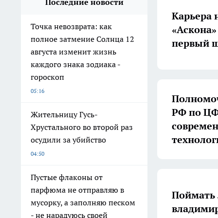
Последние новости
Карьера 
Точка невозврата: как
«Аскона»
полное затмение Солнца 12
первый ш
августа изменит жизнь
каждого знака зодиака -
гороскоп
05:16
Полномоч
РФ по ЦФ
Жительницу Гусь-
совреме
Хрустального во второй раз
технолог
осудили за убийство
04:50
Пустые флаконы от
парфюма не отправляю в
Поймать 
мусорку, а заполняю песком
владимир
- не нарадуюсь своей