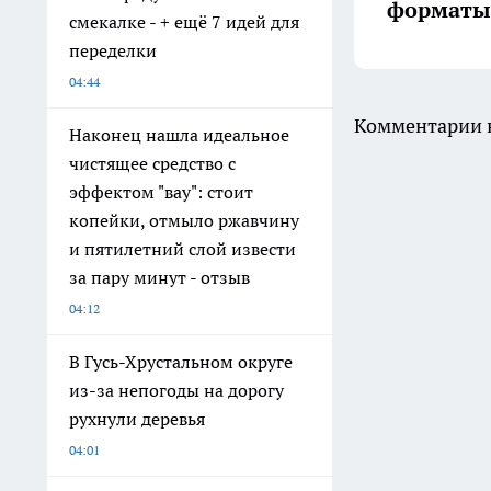
форматы 
смекалке - + ещё 7 идей для
переделки
04:44
Комментарии н
Наконец нашла идеальное
чистящее средство с
эффектом "вау": стоит
копейки, отмыло ржавчину
и пятилетний слой извести
за пару минут - отзыв
04:12
В Гусь-Хрустальном округе
из-за непогоды на дорогу
рухнули деревья
04:01