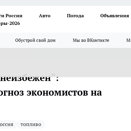
ти России
Авто
Погода
Объявления
ры-2026
Обустрой свой дом
Мы во ВКонтакте
М
 неизбежен":
гноз экономистов на
оссия
топливо