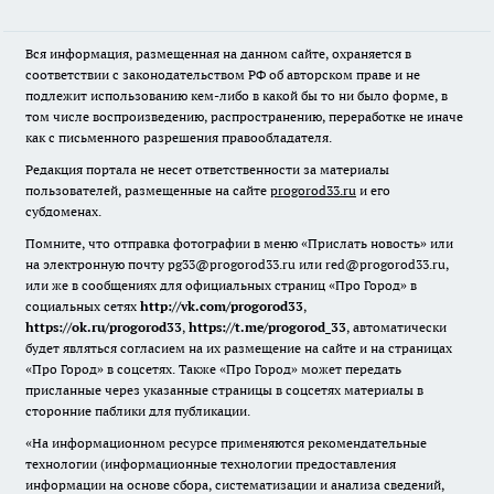
Вся информация, размещенная на данном сайте, охраняется в
соответствии с законодательством РФ об авторском праве и не
подлежит использованию кем-либо в какой бы то ни было форме, в
том числе воспроизведению, распространению, переработке не иначе
как с письменного разрешения правообладателя.
Редакция портала не несет ответственности за материалы
пользователей, размещенные на сайте
progorod33.ru
и его
субдоменах.
Помните, что отправка фотографии в меню «Прислать новость» или
на электронную почту pg33@progorod33.ru или red@progorod33.ru,
или же в сообщениях для официальных страниц «Про Город» в
социальных сетях
http://vk.com/progorod33
,
https://ok.ru/progorod33
,
https://t.me/progorod_33
, автоматически
будет являться согласием на их размещение на сайте и на страницах
«Про Город» в соцсетях. Также «Про Город» может передать
присланные через указанные страницы в соцсетях материалы в
сторонние паблики для публикации.
«На информационном ресурсе применяются рекомендательные
технологии (информационные технологии предоставления
информации на основе сбора, систематизации и анализа сведений,