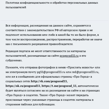
Политика конфиденциальности и обработки персональных данных
пользователей
Вся информация, размещенная на данном сайте, охраняется в
соответствии с законодательством РФ об авторском праве и не
подлежит использованию кем-либо в какой бы то ни было форме, в
том числе воспроизведению, распространению, переработке не иначе
как с письменного разрешения правообладателя.
Редакция портала не несет ответственности за материалы
пользователей, размещенные на сайте
progorod33.ru
и его
субдоменах.
Помните, что отправка фотографии в меню «Прислать новость» или
на электронную почту pg33@progorod33.ru или red@progorod33.ru,
или же в сообщениях для официальных страниц «Про Город» в
социальных сетях
http://vk.com/progorod33
,
https://ok.ru/progorod33
,
https://t.me/progorod_33
, автоматически
будет являться согласием на их размещение на сайте и на страницах
«Про Город» в соцсетях. Также «Про Город» может передать
присланные через указанные страницы в соцсетях материалы в
сторонние паблики для публикации.