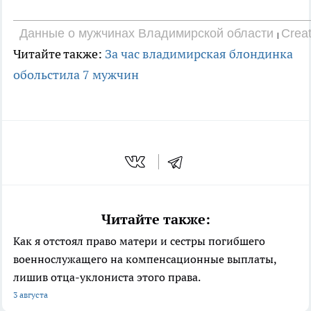
Данные о мужчинах Владимирской области
Creat
|
Читайте также:
За час владимирская блондинка
обольстила 7 мужчин
Читайте также:
Как я отстоял право матери и сестры погибшего
военнослужащего на компенсационные выплаты,
лишив отца-уклониста этого права.
3 августа