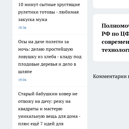
10 минут сытные хрустящие
рулетики готовы - любимая
закуска мужа
Полномоч
19:36
РФ по ЦФ
совреме
Осы на даче полегли за
технолог
ночь: делаю простейшую
ловушку из хлеба - кладу под
плодовые деревья и дело в
шляпе
Комментарии н
19:04
Старый бабушкин ковер не
отвожу на дачу: режу на
квадраты и мастерю
уникальную вещь для дома -
плюс ещё 7 идей для