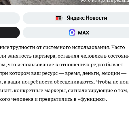
Фото из архива редак
ые трудности от системного использования. Часто
ли занятость партнера, оставляя человека в состоян
том, что использование в отношениях редко бывает
при котором ваш ресурс — время, деньги, эмоции —
а, а ваши потребности обесцениваются. Чтобы не поп
знать конкретные маркеры, сигнализирующие о том,
кого человека и превратились в «функцию».