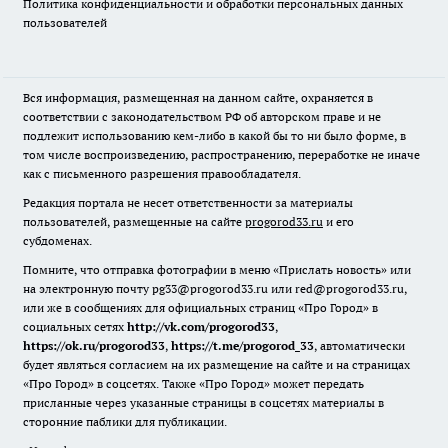
Политика конфиденциальности и обработки персональных данных
пользователей
Вся информация, размещенная на данном сайте, охраняется в
соответствии с законодательством РФ об авторском праве и не
подлежит использованию кем-либо в какой бы то ни было форме, в
том числе воспроизведению, распространению, переработке не иначе
как с письменного разрешения правообладателя.
Редакция портала не несет ответственности за материалы
пользователей, размещенные на сайте
progorod33.ru
и его
субдоменах.
Помните, что отправка фотографии в меню «Прислать новость» или
на электронную почту pg33@progorod33.ru или red@progorod33.ru,
или же в сообщениях для официальных страниц «Про Город» в
социальных сетях
http://vk.com/progorod33
,
https://ok.ru/progorod33
,
https://t.me/progorod_33
, автоматически
будет являться согласием на их размещение на сайте и на страницах
«Про Город» в соцсетях. Также «Про Город» может передать
присланные через указанные страницы в соцсетях материалы в
сторонние паблики для публикации.