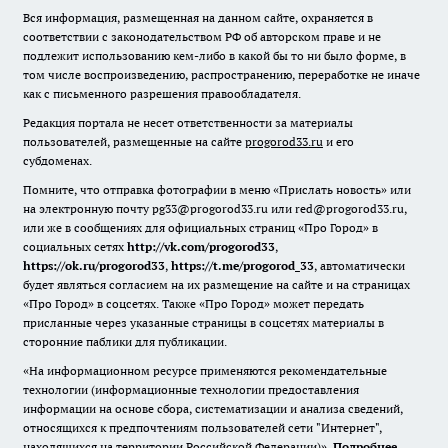
Вся информация, размещенная на данном сайте, охраняется в
соответствии с законодательством РФ об авторском праве и не
подлежит использованию кем-либо в какой бы то ни было форме, в
том числе воспроизведению, распространению, переработке не иначе
как с письменного разрешения правообладателя.
Редакция портала не несет ответственности за материалы
пользователей, размещенные на сайте
progorod33.ru
и его
субдоменах.
Помните, что отправка фотографии в меню «Прислать новость» или
на электронную почту pg33@progorod33.ru или red@progorod33.ru,
или же в сообщениях для официальных страниц «Про Город» в
социальных сетях
http://vk.com/progorod33
,
https://ok.ru/progorod33
,
https://t.me/progorod_33
, автоматически
будет являться согласием на их размещение на сайте и на страницах
«Про Город» в соцсетях. Также «Про Город» может передать
присланные через указанные страницы в соцсетях материалы в
сторонние паблики для публикации.
«На информационном ресурсе применяются рекомендательные
технологии (информационные технологии предоставления
информации на основе сбора, систематизации и анализа сведений,
относящихся к предпочтениям пользователей сети "Интернет",
находящихся на территории Российской Федерации)».
Подробнее