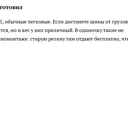
 готовил
5, обычные легковые. Если достанете шины от грузо
ся, но и вес у них приличный. В одиночку такие не
номонтаже: старую резину там отдают бесплатно, ч