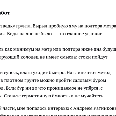
абот
разведку грунта. Вырыл пробную яму на полтора метра
ик. Воды на дне не было — это главное условие.
ть как минимум на метр или полтора ниже дна буду
ьтрующий колодец не имеет смысла: стоки пойдут
и супесь, влага уходит быстро. На глине этот метод
о: в плотном грунте можно пройти садовым буром
я. Если бур ни во что проницаемое не упёрся, с
 Ставьте герметичную ёмкость и не мучайтесь.
й части, мне попалось интервью с Андреем Ратнико
ёт канал о загородных коммуникациях и периодиче