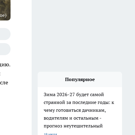
ое)
цию.
й
Популярное
сле
Зима 2026-27 будет самой
странной за последние годы: к
чему готовиться дачникам,
водителям и остальным -
прогноз неутешительный
19 июля