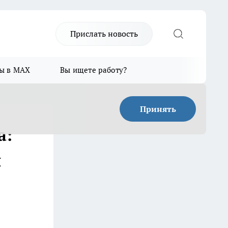
Прислать новость
ы в MAX
Вы ищете работу?
Принять
а:
й