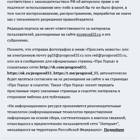
соответствии с законодательством РФ об авторском праве и не
подлежит использованию кем-либо в какой бы то ни было форме, в
том числе воспроизведению, распространению, переработке не иначе
как с письменного разрешения правообладателя.
Редакция портала не несет ответственности за материалы
пользователей, размещенные на сайте
progorod33.ru
и его
субдоменах.
Помните, что отправка фотографии в меню «Прислать новость» или
на электронную почту pg33@progorod33.ru или red@progorod33.ru,
или же в сообщениях для официальных страниц «Про Город» в
социальных сетях
http://vk.com/progorod33
,
https://ok.ru/progorod33
,
https://t.me/progorod_33
, автоматически
будет являться согласием на их размещение на сайте и на страницах
«Про Город» в соцсетях. Также «Про Город» может передать
присланные через указанные страницы в соцсетях материалы в
сторонние паблики для публикации.
«На информационном ресурсе применяются рекомендательные
технологии (информационные технологии предоставления
информации на основе сбора, систематизации и анализа сведений,
относящихся к предпочтениям пользователей сети "Интернет",
находящихся на территории Российской Федерации)».
Подробнее