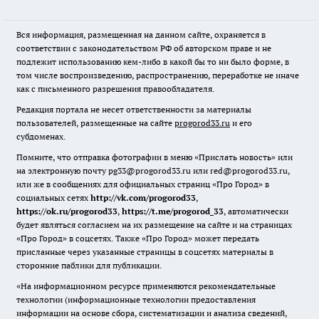
Вся информация, размещенная на данном сайте, охраняется в
соответствии с законодательством РФ об авторском праве и не
подлежит использованию кем-либо в какой бы то ни было форме, в
том числе воспроизведению, распространению, переработке не иначе
как с письменного разрешения правообладателя.
Редакция портала не несет ответственности за материалы
пользователей, размещенные на сайте
progorod33.ru
и его
субдоменах.
Помните, что отправка фотографии в меню «Прислать новость» или
на электронную почту pg33@progorod33.ru или red@progorod33.ru,
или же в сообщениях для официальных страниц «Про Город» в
социальных сетях
http://vk.com/progorod33
,
https://ok.ru/progorod33
,
https://t.me/progorod_33
, автоматически
будет являться согласием на их размещение на сайте и на страницах
«Про Город» в соцсетях. Также «Про Город» может передать
присланные через указанные страницы в соцсетях материалы в
сторонние паблики для публикации.
«На информационном ресурсе применяются рекомендательные
технологии (информационные технологии предоставления
информации на основе сбора, систематизации и анализа сведений,