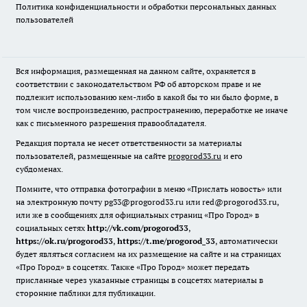
Политика конфиденциальности и обработки персональных данных
пользователей
Вся информация, размещенная на данном сайте, охраняется в
соответствии с законодательством РФ об авторском праве и не
подлежит использованию кем-либо в какой бы то ни было форме, в
том числе воспроизведению, распространению, переработке не иначе
как с письменного разрешения правообладателя.
Редакция портала не несет ответственности за материалы
пользователей, размещенные на сайте
progorod33.ru
и его
субдоменах.
Помните, что отправка фотографии в меню «Прислать новость» или
на электронную почту pg33@progorod33.ru или red@progorod33.ru,
или же в сообщениях для официальных страниц «Про Город» в
социальных сетях
http://vk.com/progorod33
,
https://ok.ru/progorod33
,
https://t.me/progorod_33
, автоматически
будет являться согласием на их размещение на сайте и на страницах
«Про Город» в соцсетях. Также «Про Город» может передать
присланные через указанные страницы в соцсетях материалы в
сторонние паблики для публикации.