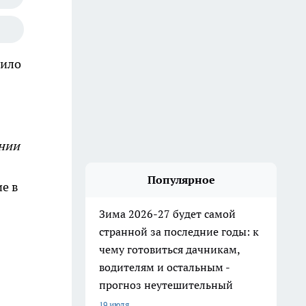
дило
онии
Популярное
е в
Зима 2026-27 будет самой
странной за последние годы: к
чему готовиться дачникам,
водителям и остальным -
прогноз неутешительный
19 июля