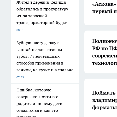
Жители деревни Селищи
«Аскона»
обратились в прокуратуру
первый ш
из-за заросшей
трансформаторной будки
08:01
Полномоч
Зубную пасту держу в
РФ по ЦФ
ванной не для гигиены
совреме
зубов: 7 неочевидных
технолог
способов применения в
ванной, на кухне и в спальне
07:55
Ошибка, которую
Поймать 
совершают почти все
владимир
родители: почему дети
форматы 
отдаляются и как это