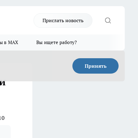
Прислать новость
ы в MAX
Вы ищете работу?
Принять
и
10