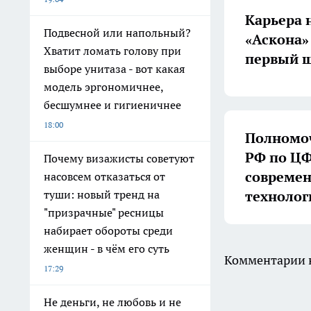
Карьера 
Подвесной или напольный?
«Аскона»
Хватит ломать голову при
первый ш
выборе унитаза - вот какая
модель эргономичнее,
бесшумнее и гигиеничнее
18:00
Полномоч
РФ по ЦФ
Почему визажисты советуют
совреме
насовсем отказаться от
технолог
туши: новый тренд на
"призрачные" ресницы
набирает обороты среди
женщин - в чём его суть
Комментарии н
17:29
Не деньги, не любовь и не