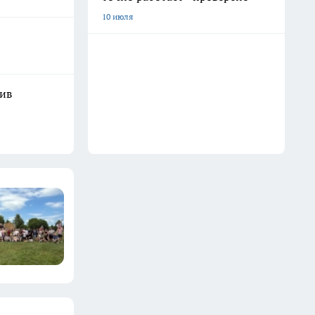
10 июля
шив