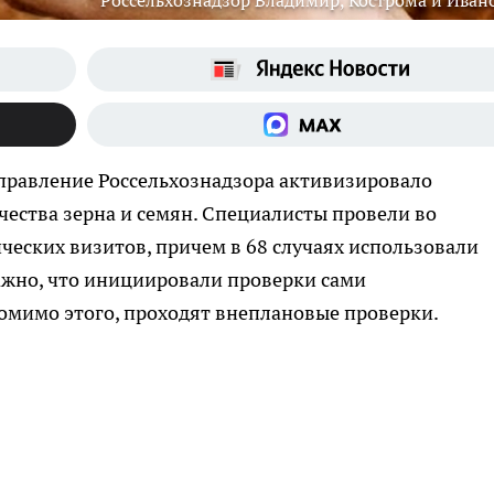
Россельхознадзор Владимир, Кострома и Иван
Управление Россельхознадзора активизировало
чества зерна и семян. Специалисты провели во
еских визитов, причем в 68 случаях использовали
ажно, что инициировали проверки сами
омимо этого, проходят внеплановые проверки.