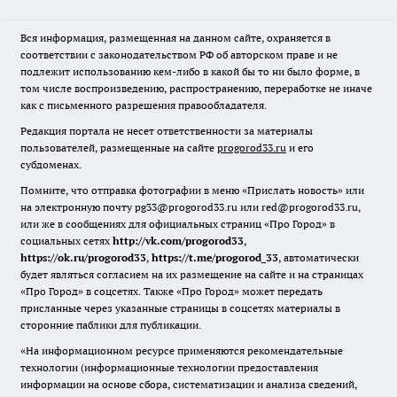
Вся информация, размещенная на данном сайте, охраняется в
соответствии с законодательством РФ об авторском праве и не
подлежит использованию кем-либо в какой бы то ни было форме, в
том числе воспроизведению, распространению, переработке не иначе
как с письменного разрешения правообладателя.
Редакция портала не несет ответственности за материалы
пользователей, размещенные на сайте
progorod33.ru
и его
субдоменах.
Помните, что отправка фотографии в меню «Прислать новость» или
на электронную почту pg33@progorod33.ru или red@progorod33.ru,
или же в сообщениях для официальных страниц «Про Город» в
социальных сетях
http://vk.com/progorod33
,
https://ok.ru/progorod33
,
https://t.me/progorod_33
, автоматически
будет являться согласием на их размещение на сайте и на страницах
«Про Город» в соцсетях. Также «Про Город» может передать
присланные через указанные страницы в соцсетях материалы в
сторонние паблики для публикации.
«На информационном ресурсе применяются рекомендательные
технологии (информационные технологии предоставления
информации на основе сбора, систематизации и анализа сведений,